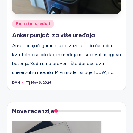
Posted
Pametni uređaji
in
Anker punjači za više uređaja
Anker punjači garantuju najvažnije - da će raditi
kvalitetno sa bilo kojim uređajem i sačuvati njegovu
bateriju. Sada smo proverili šta donose dva
univerzalna modela. Prvi model, snage 100W, na…
DMN
May 6, 2026
Posted
by
Nove recenzije