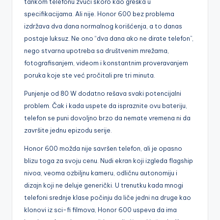
tankom telefonu zvuči skoro kao greška u
specifikacijama. Ali nije. Honor 600 bez problema
izdržava dva dana normalnog korišćenja, a to danas
postaje luksuz. Ne ono “dva dana ako ne dirate telefon”,
nego stvarna upotreba sa društvenim mrežama,
fotografisanjem, videom i konstantnim proveravanjem
poruka koje ste već pročitali pre tri minuta.
Punjenje od 80 W dodatno rešava svaki potencijalni
problem. Čak i kada uspete da ispraznite ovu bateriju,
telefon se puni dovoljno brzo da nemate vremena ni da
završite jednu epizodu serije.
Honor 600 možda nije savršen telefon, ali je opasno
blizu toga za svoju cenu. Nudi ekran koji izgleda flagship
nivoa, veoma ozbiljnu kameru, odličnu autonomiju i
dizajn koji ne deluje generički. U trenutku kada mnogi
telefoni srednje klase počinju da liče jedni na druge kao
klonovi iz sci-fi filmova, Honor 600 uspeva da ima