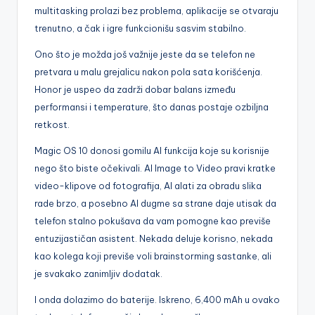
multitasking prolazi bez problema, aplikacije se otvaraju
trenutno, a čak i igre funkcionišu sasvim stabilno.
Ono što je možda još važnije jeste da se telefon ne
pretvara u malu grejalicu nakon pola sata korišćenja.
Honor je uspeo da zadrži dobar balans između
performansi i temperature, što danas postaje ozbiljna
retkost.
Magic OS 10 donosi gomilu AI funkcija koje su korisnije
nego što biste očekivali. AI Image to Video pravi kratke
video-klipove od fotografija, AI alati za obradu slika
rade brzo, a posebno AI dugme sa strane daje utisak da
telefon stalno pokušava da vam pomogne kao previše
entuzijastičan asistent. Nekada deluje korisno, nekada
kao kolega koji previše voli brainstorming sastanke, ali
je svakako zanimljiv dodatak.
I onda dolazimo do baterije. Iskreno, 6,400 mAh u ovako