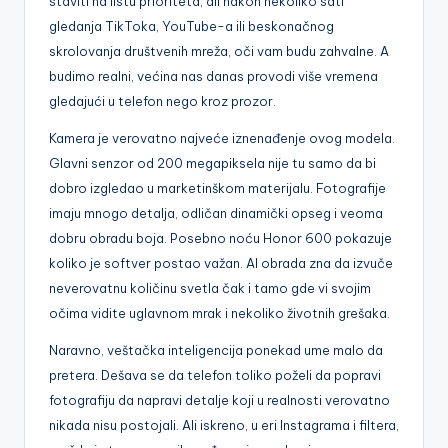
staviti na listu prioriteta, ali nakon nekoliko sati
gledanja TikToka, YouTube-a ili beskonačnog
skrolovanja društvenih mreža, oči vam budu zahvalne. A
budimo realni, većina nas danas provodi više vremena
gledajući u telefon nego kroz prozor.
Kamera je verovatno najveće iznenađenje ovog modela.
Glavni senzor od 200 megapiksela nije tu samo da bi
dobro izgledao u marketinškom materijalu. Fotografije
imaju mnogo detalja, odličan dinamički opseg i veoma
dobru obradu boja. Posebno noću Honor 600 pokazuje
koliko je softver postao važan. AI obrada zna da izvuče
neverovatnu količinu svetla čak i tamo gde vi svojim
očima vidite uglavnom mrak i nekoliko životnih grešaka.
Naravno, veštačka inteligencija ponekad ume malo da
pretera. Dešava se da telefon toliko poželi da popravi
fotografiju da napravi detalje koji u realnosti verovatno
nikada nisu postojali. Ali iskreno, u eri Instagrama i filtera,