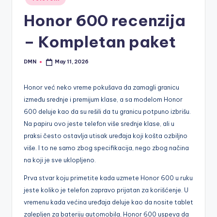
in
Honor 600 recenzija
– Kompletan paket
DMN
May 11, 2026
Posted
by
Honor već neko vreme pokušava da zamagli granicu
između srednje i premijum klase, a sa modelom Honor
600 deluje kao da su rešili da tu granicu potpuno izbrišu.
Na papiru ovo jeste telefon više srednje klase, ali u
praksi često ostavlja utisak uređaja koji košta ozbiljno
više. I to ne samo zbog specifikacija, nego zbog načina
na koji je sve uklopljeno.
Prva stvar koju primetite kada uzmete Honor 600 u ruku
jeste koliko je telefon zapravo prijatan za korišćenje. U
vremenu kada većina uređaja deluje kao da nosite tablet
zalepljen za bateriju automobila, Honor 600 uspeva da