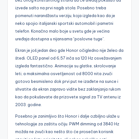
izvede salto na prvi nagib stola. Posebno treba
pomenuti narandžastu verziju, koja izgleda kao da je
neko spojio italijanski sportski automobil i pametni
telefon. Konačno malo boje u svetu gde je većina
uređaja dostupna u nijansama “poslovne tuge”.
Ekran je još jedan deo gde Honor očigledno nije želeo da
štedi. OLED panel od 6,57 inča sa 120 Hz osvežavanjem
izgleda fantastično. Animacije su glatke, skrolovanje
leti, a maksimalna osvetljenost od 8000 nita zvuči
gotovo besmisleno dok prvi put ne izađete na sunce i
shvatite da ekran zapravo vidite bez zaklanjanja rukom
kao da pokušavate da prizovete signal za TV antenu iz
2003. godine.
Posebno je zanimljivo što Honor i dalje ozbiljno ulaže u
tehnologije za zaštitu očiju. PWM dimming od 3840 Hz
možda ne zvuči kao nešto što će prosečan korisnik