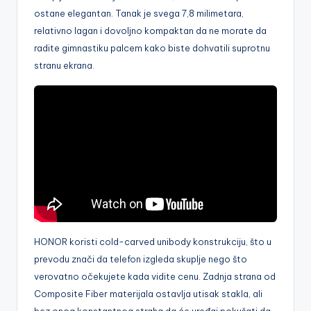
ostane elegantan. Tanak je svega 7,8 milimetara,
relativno lagan i dovoljno kompaktan da ne morate da
radite gimnastiku palcem kako biste dohvatili suprotnu
stranu ekrana.
HONOR koristi cold-carved unibody konstrukciju, što u
prevodu znači da telefon izgleda skuplje nego što
verovatno očekujete kada vidite cenu. Zadnja strana od
Composite Fiber materijala ostavlja utisak stakla, ali
bez onog konstantnog straha da će uređaj pokušati da