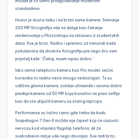
možda je to samo prilagođavanje modernim
standardima.
Honor je dosta radio i na brzini same kamere. Snimanje
200 MP fotografija više ne deluje kao čekanje
renderovanja u Photoshopu na računaru iz studentskih
dana. Sve je brzo, fluidno i spremno za trenutak kada
pokušavate da uhvatite fotografiju pre nego što vam
prijatelj kaže: “Čekaj, nisam ispao dobro.”
Iako nema telephoto kameru kao Pro model, većini
korisnika to realno neće mnogo nedostajati. Tu su
odlična glavna kamera, solidan ultrawide i veoma dobra
prednja kamera od 50 MP koja konačno ne pravi selfije
kao da ste uključili kameru sa starog laptopa.
Performanse su tačno tamo gde treba da budu.
Snapdragon 7 Gen 4 možda nije čipset koji će izazvati
nervozu kod vlasnika flagship telefona, ali za
svakodnevni rad je više nego dovoljan. Sve radi brzo,