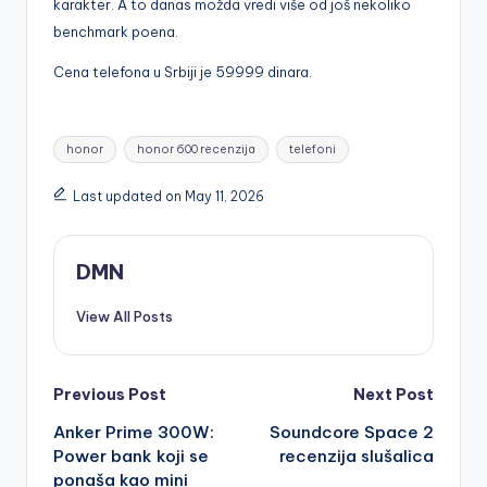
karakter. A to danas možda vredi više od još nekoliko
benchmark poena.
Cena telefona u Srbiji je 59999 dinara.
Tags:
honor
honor 600 recenzija
telefoni
Last updated on May 11, 2026
DMN
View All Posts
Post
Previous Post
Next Post
Anker Prime 300W:
Soundcore Space 2
navigation
Power bank koji se
recenzija slušalica
ponaša kao mini