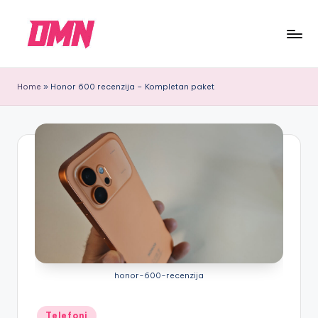
Skip
to
D
DMN
content
M
Labs
Home
»
Honor 600 recenzija – Kompletan paket
N
tech
blog:
Recenzije
telefona
i
opreme
honor-600-recenzija
Posted
Telefoni