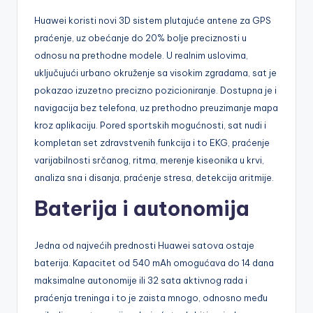
Huawei koristi novi 3D sistem plutajuće antene za GPS
praćenje, uz obećanje do 20% bolje preciznosti u
odnosu na prethodne modele. U realnim uslovima,
uključujući urbano okruženje sa visokim zgradama, sat je
pokazao izuzetno precizno pozicioniranje. Dostupna je i
navigacija bez telefona, uz prethodno preuzimanje mapa
kroz aplikaciju. Pored sportskih mogućnosti, sat nudi i
kompletan set zdravstvenih funkcija i to EKG, praćenje
varijabilnosti srčanog, ritma, merenje kiseonika u krvi,
analiza sna i disanja, praćenje stresa, detekcija aritmije.
Baterija i autonomija
Jedna od najvećih prednosti Huawei satova ostaje
baterija. Kapacitet od 540 mAh omogućava do 14 dana
maksimalne autonomije ili 32 sata aktivnog rada i
praćenja treninga i to je zaista mnogo, odnosno među