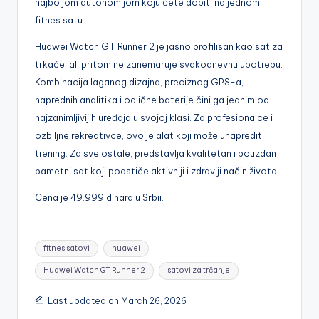
najboljom autonomijom koju ćete dobiti na jednom
fitnes satu.
Huawei Watch GT Runner 2 je jasno profilisan kao sat za
trkače, ali pritom ne zanemaruje svakodnevnu upotrebu.
Kombinacija laganog dizajna, preciznog GPS-a,
naprednih analitika i odlične baterije čini ga jednim od
najzanimljivijih uređaja u svojoj klasi. Za profesionalce i
ozbiljne rekreativce, ovo je alat koji može unaprediti
trening. Za sve ostale, predstavlja kvalitetan i pouzdan
pametni sat koji podstiče aktivniji i zdraviji način života.
Cena je 49.999 dinara u Srbii.
Tags:
fitnes satovi
huawei
Huawei Watch GT Runner 2
satovi za trčanje
Last updated on March 26, 2026