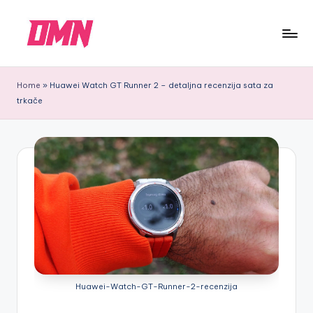
Skip
to
D
DMN
content
M
Labs
Home
»
Huawei Watch GT Runner 2 – detaljna recenzija sata za
trkače
N
tech
blog:
Recenzije
telefona
i
opreme
Huawei-Watch-GT-Runner-2-recenzija