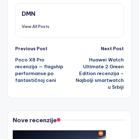
DMN
View All Posts
Post
Previous Post
Next Post
Poco X8 Pro
Huawei Watch
navigation
recenzija — flagship
Ultimate 2 Green
performanse po
Edition recenzija –
fantastičnoj ceni
Najbolji smartwatch
u Srbiji
Nove recenzije