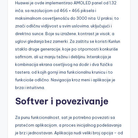
Huawei je ovde implementirao AMOLED panel od 1,32
inča, sa rezolucijom od 466 × 466 piksela i
maksimalnom osvetljenošću do 3000 nita. U praksi, to
znači odličnu vidljivost u svim uslovima, uključujući i
direktno sunce. Boje su izražene, kontrast je visok, a
uglovi gledanja bez zamerki. Za zaštitu se koristi Kunlun
staklo druge generacije, koje po otpornosti konkuriše
safirnom, ali uz manju težinu i debljinu. Interakcija je
kombinacija ekrana osetljivog na dodir i dva fizička
tastera, od kojih gornji ima funkcionalnu krunicu i to
funkcioše odlično. Navigacija kroz meni i aplikacije je
brza i intuitivna.
Softver i povezivanje
Za punu funkcionalnost, sat je potrebno povezati sa
pratećom aplikacijom, a proces inicijalnog podešavanja
je brz i jednostavan. Aplikacija nudi veliki broj opcija – od