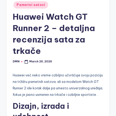
Posted
Pametni satovi
in
Huawei Watch GT
Runner 2 – detaljna
recenzija sata za
trkače
DMN
March 26, 2026
Posted
by
Huawei već neko vreme ozbiljno učvršćuje svoju poziciju
na tržištu pametnih satova, ali sa modelom Watch GT
Runner 2 ide korak dalje pa umesto univerzalnog uređaja,
fokus je jasno usmeren na trkače i ozbiljne sportiste. .
Dizajn, izrada i