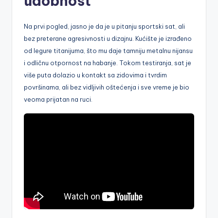
udobnost
Na prvi pogled, jasno je da je u pitanju sportski sat, ali
bez preterane agresivnosti u dizajnu. Kućište je izrađeno
od legure titanijuma, što mu daje tamniju metalnu nijansu
i odličnu otpornost na habanje. Tokom testiranja, sat je
više puta dolazio u kontakt sa zidovima i tvrdim
površinama, ali bez vidljivih oštećenja i sve vreme je bio
veoma prijatan na ruci.