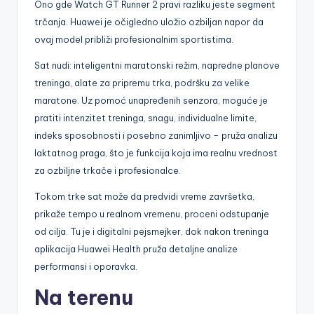
Ono gde Watch GT Runner 2 pravi razliku jeste segment
trčanja. Huawei je očigledno uložio ozbiljan napor da
ovaj model približi profesionalnim sportistima.
Sat nudi: inteligentni maratonski režim, napredne planove
treninga, alate za pripremu trka, podršku za velike
maratone. Uz pomoć unapređenih senzora, moguće je
pratiti intenzitet treninga, snagu, individualne limite,
indeks sposobnosti i posebno zanimljivo – pruža analizu
laktatnog praga, što je funkcija koja ima realnu vrednost
za ozbiljne trkače i profesionalce.
Tokom trke sat može da predvidi vreme završetka,
prikaže tempo u realnom vremenu, proceni odstupanje
od cilja. Tu je i digitalni pejsmejker, dok nakon treninga
aplikacija Huawei Health pruža detaljne analize
performansi i oporavka.
Na terenu