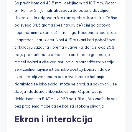
Sa prečnikom od 43,5 mm i debljinom od 10,7 mm, Watch
GT Runner 2 nije mali, ali uspeva da ostane dovoljno
diskretan da odgovara širokom spektru korisnika. Težina
od svega 34,5 grama (bez narukvice) čini ga gotovo
neprimetnim tokom dužih treninga. Posebno treba istaći
unapređenu narukvicu. Novi AirDry tkani kaiš poboljšava
cirkulaciju vazduha i, prema Huawei-u, donosi oko 25%
bolju prozračnost u odnosu na prethodne generacije.
Model dolazi u više varijanti boja, a narandžasta verzija
se vizuelno najviše ističe, iako postoji bojazan da će
svetli detalji vremenom pokazivati znake habanja.
Narukvica se lako skida i može se prati, a u pakovanju se
dobija i dodatna silikonska verzija. Otpornost je
deklarisana na 5 ATM uz IP69 sertifikat, što znači da sat
bez problema može da se koristi i tokom plivanja.
Ekran i interakcija