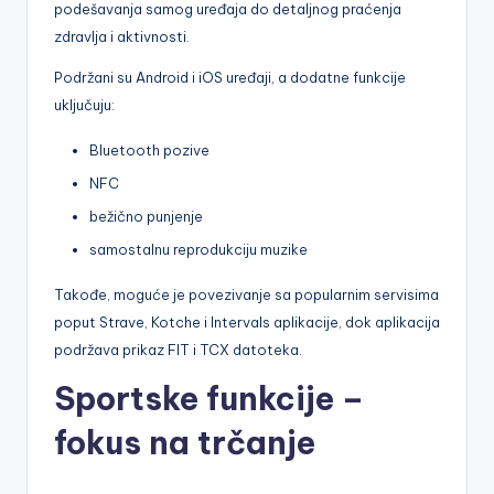
podešavanja samog uređaja do detaljnog praćenja
zdravlja i aktivnosti.
Podržani su Android i iOS uređaji, a dodatne funkcije
uključuju:
Bluetooth pozive
NFC
bežično punjenje
samostalnu reprodukciju muzike
Takođe, moguće je povezivanje sa popularnim servisima
poput Strave, Kotche i Intervals aplikacije, dok aplikacija
podržava prikaz FIT i TCX datoteka.
Sportske funkcije –
fokus na trčanje