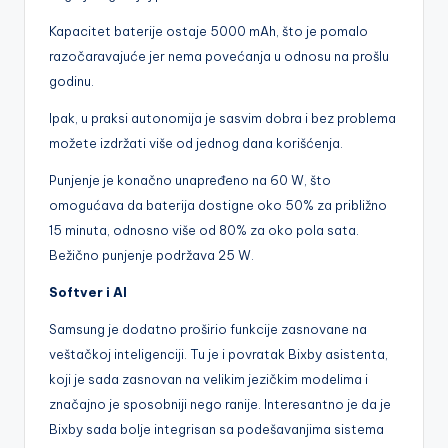
Kapacitet baterije ostaje 5000 mAh, što je pomalo
razočaravajuće jer nema povećanja u odnosu na prošlu
godinu.
Ipak, u praksi autonomija je sasvim dobra i bez problema
možete izdržati više od jednog dana korišćenja.
Punjenje je konačno unapređeno na 60 W, što
omogućava da baterija dostigne oko 50% za približno
15 minuta, odnosno više od 80% za oko pola sata.
Bežično punjenje podržava 25 W.
Softver i AI
Samsung je dodatno proširio funkcije zasnovane na
veštačkoj inteligenciji. Tu je i povratak Bixby asistenta,
koji je sada zasnovan na velikim jezičkim modelima i
značajno je sposobniji nego ranije. Interesantno je da je
Bixby sada bolje integrisan sa podešavanjima sistema