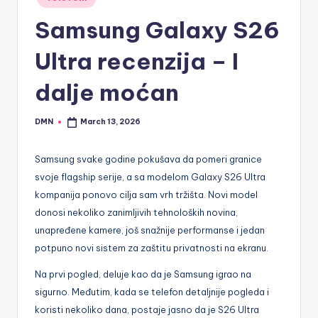
in
Samsung Galaxy S26
Ultra recenzija – I
dalje moćan
DMN
March 13, 2026
Posted
by
Samsung svake godine pokušava da pomeri granice
svoje flagship serije, a sa modelom Galaxy S26 Ultra
kompanija ponovo cilja sam vrh tržišta. Novi model
donosi nekoliko zanimljivih tehnoloških novina,
unapređene kamere, još snažnije performanse i jedan
potpuno novi sistem za zaštitu privatnosti na ekranu.
Na prvi pogled, deluje kao da je Samsung igrao na
sigurno. Međutim, kada se telefon detaljnije pogleda i
koristi nekoliko dana, postaje jasno da je S26 Ultra