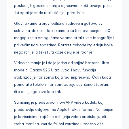
poslednjih godina smanjio agresivno izoštravanje, pa su
fotografije sada realističnije i prirodnije.
Glavna kamera pravi odlične kadrove u gotovo svim
uslovima, dok telefoto kamera sa 5x povećanjem i 50
megapiksela omogućava veoma atraktivne fotografije i
pri većim udaljenostima. Portreti takođe izgledaju bolje
nego ranije, a tekstura kože deluje prirodnije.
Video snimanje je i dalje jedna od najjačih strana Ultra
modela. Galaxy S26 Ultra uvodi i novu funkciju
stabilizacije horizonta koja radi impresivno. Čak i kada
pomerate telefon, horizont ostaje savršeno stabilan,
što deluje gotovo kao trik.
Samsung je predstavio i novi APV video kodek, koji
predstavlja odgovor na Apple ProRes format. Namenjen
je korisnicima koji žele ozbiljniju video produkciju, ali
treba imati na umu da fajlovi zauzimaju znatno više