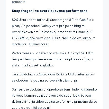
prostora.
Snapdragon i to overklokovane performasne
S26 Ultra koristi najnoviji Snapdragon 8 Elite Gen 5 a u
pitanju je posebna Galaxy verzija čipa sa blagim
overklokovanjem. Telefon koji smo testirali imao je 12
GB RAM-a, dok verzija sa 16 GB RAM-a dolazi samo uz
model sa 1 TB memorije.
Performanse su očekivano vrhunske. Galaxy S26 Ultra
bez problema pokreće sve moderne aplikacije i igre, a
sistem radi izuzetno glatko.
Telefon dolazi sa Androidom 16 i One UI 8.5 interfejsom,
uz obećanih 7 godina softverskih ažuriranja.
Samsung je dodatno unapredio sistem hlađenja i ugradio
najveću komoru za isparavanje do sada. Ipak, tokom
dužeg snimanja video zapisa telefon ume primetno da se
zagreje u gornjoj polovini.