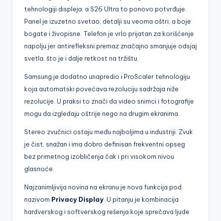
tehnologiji displeja, a S26 Ultra to ponovo potvrđuje.
Panel je izuzetno svetao, detalji su veoma oštri, a boje
bogate i živopisne. Telefon je vrlo prijatan za korišćenje
napolju jer antirefleksni premaz značajno smanjuje odsjaj
svetla, što je i dalje retkost na tržištu.
Samsung je dodatno unapredio i ProScaler tehnologiju
koja automatski povećava rezoluciju sadržaja niže
rezolucije. U praksi to znači da video snimci i fotografije
mogu da izgledaju oštrije nego na drugim ekranima.
Stereo zvučnici ostaju među najboljima u industriji. Zvuk
je čist, snažan i ima dobro definisan frekventni opseg
bez primetnog izobličenja čak i pri visokom nivou
glasnoće.
Najzanimljivija novina na ekranu je nova funkcija pod
nazivom
Privacy Display
. U pitanju je kombinacija
hardverskog i softverskog rešenja koje sprečava ljude