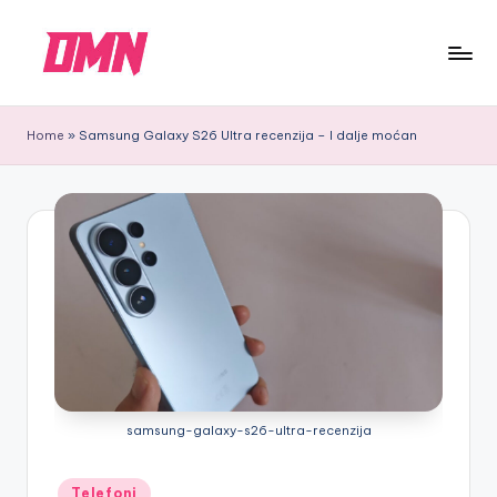
Skip
to
D
DMN
content
M
Labs
Home
»
Samsung Galaxy S26 Ultra recenzija – I dalje moćan
N
tech
blog:
Recenzije
telefona
i
opreme
samsung-galaxy-s26-ultra-recenzija
Posted
Telefoni