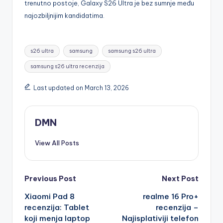
trenutno postoje, Galaxy S26 Ultra je bez sumnje među
najozbiljnijim kandidatima.
Tags:
s26 ultra
samsung
samsung s26 ultra
samsung s26 ultra recenzija
Last updated on March 13, 2026
DMN
View All Posts
Post
Previous Post
Next Post
Xiaomi Pad 8
realme 16 Pro+
navigation
recenzija: Tablet
recenzija –
koji menja laptop
Najisplativiji telefon