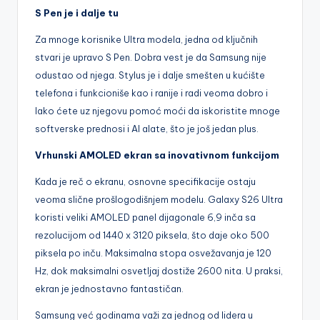
S Pen je i dalje tu
Za mnoge korisnike Ultra modela, jedna od ključnih
stvari je upravo S Pen. Dobra vest je da Samsung nije
odustao od njega. Stylus je i dalje smešten u kućište
telefona i funkcioniše kao i ranije i radi veoma dobro i
lako ćete uz njegovu pomoć moći da iskoristite mnoge
softverske prednosi i AI alate, što je još jedan plus.
Vrhunski AMOLED ekran sa inovativnom funkcijom
Kada je reč o ekranu, osnovne specifikacije ostaju
veoma slične prošlogodišnjem modelu. Galaxy S26 Ultra
koristi veliki AMOLED panel dijagonale 6,9 inča sa
rezolucijom od 1440 x 3120 piksela, što daje oko 500
piksela po inču. Maksimalna stopa osvežavanja je 120
Hz, dok maksimalni osvetljaj dostiže 2600 nita. U praksi,
ekran je jednostavno fantastičan.
Samsung već godinama važi za jednog od lidera u