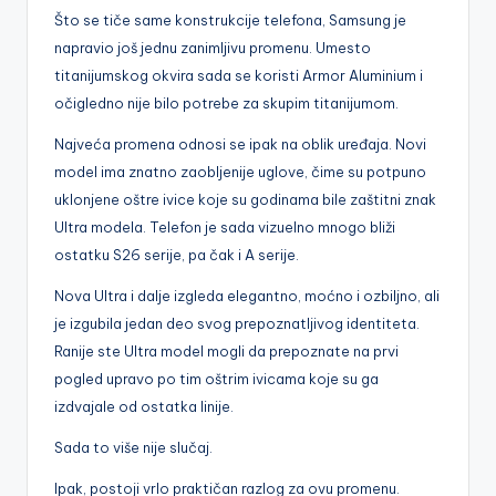
Što se tiče same konstrukcije telefona, Samsung je
napravio još jednu zanimljivu promenu. Umesto
titanijumskog okvira sada se koristi Armor Aluminium i
očigledno nije bilo potrebe za skupim titanijumom.
Najveća promena odnosi se ipak na oblik uređaja. Novi
model ima znatno zaobljenije uglove, čime su potpuno
uklonjene oštre ivice koje su godinama bile zaštitni znak
Ultra modela. Telefon je sada vizuelno mnogo bliži
ostatku S26 serije, pa čak i A serije.
Nova Ultra i dalje izgleda elegantno, moćno i ozbiljno, ali
je izgubila jedan deo svog prepoznatljivog identiteta.
Ranije ste Ultra model mogli da prepoznate na prvi
pogled upravo po tim oštrim ivicama koje su ga
izdvajale od ostatka linije.
Sada to više nije slučaj.
Ipak, postoji vrlo praktičan razlog za ovu promenu.