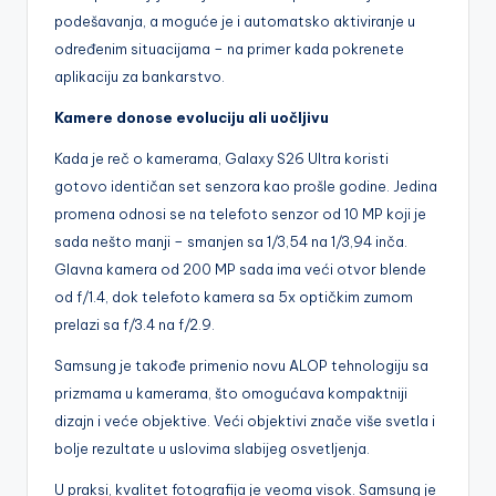
podešavanja, a moguće je i automatsko aktiviranje u
određenim situacijama – na primer kada pokrenete
aplikaciju za bankarstvo.
Kamere donose evoluciju ali uočljivu
Kada je reč o kamerama, Galaxy S26 Ultra koristi
gotovo identičan set senzora kao prošle godine. Jedina
promena odnosi se na telefoto senzor od 10 MP koji je
sada nešto manji – smanjen sa 1/3,54 na 1/3,94 inča.
Glavna kamera od 200 MP sada ima veći otvor blende
od f/1.4, dok telefoto kamera sa 5x optičkim zumom
prelazi sa f/3.4 na f/2.9.
Samsung je takođe primenio novu ALOP tehnologiju sa
prizmama u kamerama, što omogućava kompaktniji
dizajn i veće objektive. Veći objektivi znače više svetla i
bolje rezultate u uslovima slabijeg osvetljenja.
U praksi, kvalitet fotografija je veoma visok. Samsung je