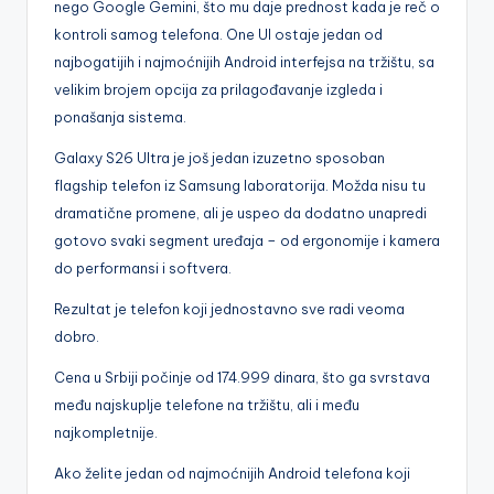
nego Google Gemini, što mu daje prednost kada je reč o
kontroli samog telefona. One UI ostaje jedan od
najbogatijih i najmoćnijih Android interfejsa na tržištu, sa
velikim brojem opcija za prilagođavanje izgleda i
ponašanja sistema.
Galaxy S26 Ultra je još jedan izuzetno sposoban
flagship telefon iz Samsung laboratorija. Možda nisu tu
dramatične promene, ali je uspeo da dodatno unapredi
gotovo svaki segment uređaja – od ergonomije i kamera
do performansi i softvera.
Rezultat je telefon koji jednostavno sve radi veoma
dobro.
Cena u Srbiji počinje od 174.999 dinara, što ga svrstava
među najskuplje telefone na tržištu, ali i među
najkompletnije.
Ako želite jedan od najmoćnijih Android telefona koji