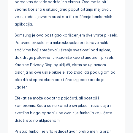
pored vas da vide sadržaj na ekranu. Ovo može biti
veoma korisno u situacijama poput čitanja mejlova u
vozu, rada u javnom prostoru ili korišćenja bankarskih
aplikacija.
Samsung je ovo postigao korišćenjem dve vrste piksela.
Polovina piksela ima mikroskopske prstenove nalik
sočivima koji sprečavaju širenje svetlosti pod uglom,
dok druga polovina funkcioniše kao standardni pikseli.
Kada se Privacy Display uključi, ekran se uglavnom
oslanja na ove uske piksele, što znači da pod uglom od
oko 45 stepeni ekran praktično izgleda kao da je
ugašen.
Efekat se može dodatno pojačati, ali postoji i
kompromis. Kada se ne koriste svi pikseli, rezolucija i
svetlina blago opadaju, pa ovo nije funkcija koju ćete
držati stalno uključenom.
Pristup funkciji je vrlo jednostavan preko menija brzih