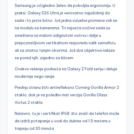
Samsung je očigledno želeo da poboljša ergonomiju. U
praksi, Galaxy S26 Ultra je verovatno najudobniji do
sada i to jeste bitno. Još jedna vizuelna promena vidi se
na modulu sa kamerama. Tri najveća sočiva sada su
smeštena na malom izdignutom ostrvu i dalje u
prepoznatljivom vertikalnom rasporedu nalik semaforu,
ali sa znatno tanjim okvirima. Još dva objektiva nalaze
se pored njih, zajedno sa blicem.
Ovakvo rešenje podseća na Galaxy Z Fold seriju i deluje
modernije nego ranije.
Prednju stranu štiti antirefleksno Corning Gorilla Armor 2
staklo, dok je na poleđini mat verzija Gorilla Glass
Victus 2 stakla.
Naravno, tu je i sertifikat IP68, što znači da telefon može
da izdrži potapanje u vodi do dubine od 1,5 metara u
trajanju od 30 minuta.